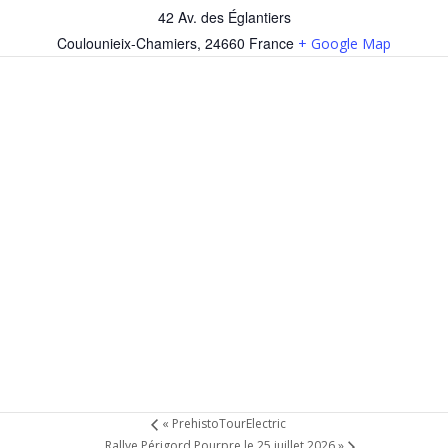
42 Av. des Églantiers
Coulounieix-Chamiers
,
24660
France
+ Google Map
«
PrehistoTourElectric
Rallye Périgord Pourpre le 25 juillet 2026
»